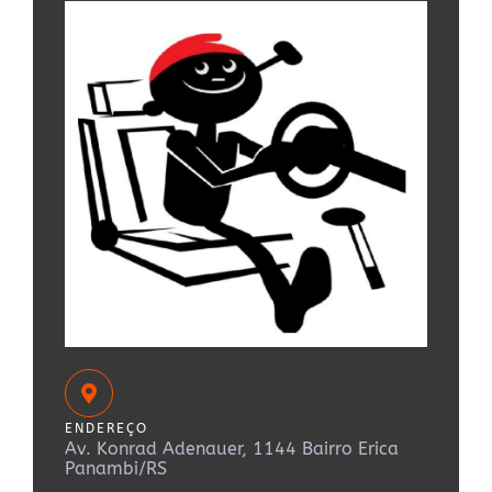
ENDEREÇO
Av. Konrad Adenauer, 1144 Bairro Erica
Panambi/RS